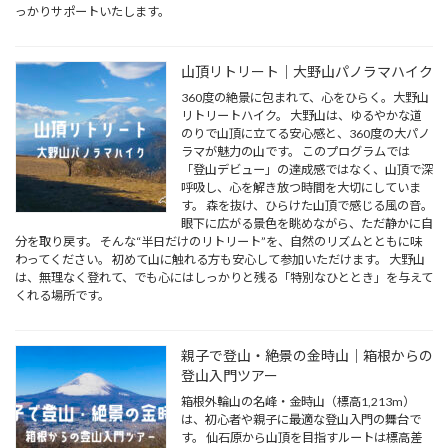
っかりサポートいたします。
山頂リトリート｜大野山パノラマハイク
360度の絶景に包まれて、心をひらく。大野山
リトリートハイク。 大野山は、ゆるやかな道
のりで山頂に立てる安心感と、360度の大パノ
ラマが魅力の山です。 このプログラムでは
「登山デビュー」の達成感ではなく、山頂で深
呼吸し、心を解き放つ時間を大切にしていま
す。 森を抜け、ひらけた山頂で感じる風の音。
眼下に広がる景色を眺めながら、ただ静かに自
分を取り戻す。 そんな“半日だけのリトリート”を、自然のリズムとともに味
わってください。 初めて山に触れる方も安心して参加いただけます。 大野山
は、無理なく登れて、でも心にはしっかりと残る「特別なひととき」を与えて
くれる場所です。
親子で登山・絶景の金時山｜箱根からの
登山入門ツアー
箱根外輪山の名峰・金時山（標高1,213m）
は、初心者や親子に最適な登山入門の舞台で
す。 仙石原から山頂を目指すルートは標高差