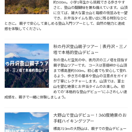
約500m。小学1年生から挑戦できる歩きやす
さと、登山の醍醐味を兼ね備えています。 山頂
に立てば、雄大な富士山と箱根の街並みを一望
でき、お弁当タイムも思い出に残る特別なひと
ときに。 親子で安心して楽しめる登山入門ツアーとして、自然の魅力と達成
感を体験してください。
秋の丹沢登山親子ツアー｜表丹沢・三ノ
塔で本格的登山デビュー
秋の澄んだ空気の中、表丹沢の三ノ塔を目指す
親子登山ツアーです。 コースは菩提峠から山頂
まで標高差約500m。初心者でも安心して登れ
るよう、歩き方の基本や登山の注意点をガイド
が丁寧にレクチャーします。 山頂では、富士
山を望む絶景とお弁当タイムのお楽しみ。 初
めての“本格的な登山デビュー”にふさわしい達
成感を、親子で一緒に体験しましょう。
大野山で登山デビュー！360度絶景のお
手軽ハイキングツアー
標高723mの大野山は、親子での登山デビュー