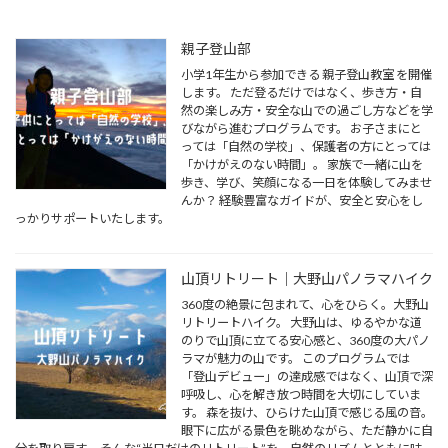
親子登山部
小学1年生から参加できる 親子登山教室 を開催
します。 ただ登るだけではなく、歩き方・自
然の楽しみ方・安全な山での過ごし方などを学
びながら進むプログラムです。 お子さまにと
っては「自然の学校」、保護者の方にとっては
「かけがえのない時間」。 家族で一緒に山を
歩き、学び、笑顔になる一日を体験してみませ
んか？ 経験豊富なガイドが、安全と安心をし
っかりサポートいたします。
山頂リトリート｜大野山パノラマハイク
360度の絶景に包まれて、心をひらく。大野山
リトリートハイク。 大野山は、ゆるやかな道
のりで山頂に立てる安心感と、360度の大パノ
ラマが魅力の山です。 このプログラムでは
「登山デビュー」の達成感ではなく、山頂で深
呼吸し、心を解き放つ時間を大切にしていま
す。 森を抜け、ひらけた山頂で感じる風の音。
眼下に広がる景色を眺めながら、ただ静かに自