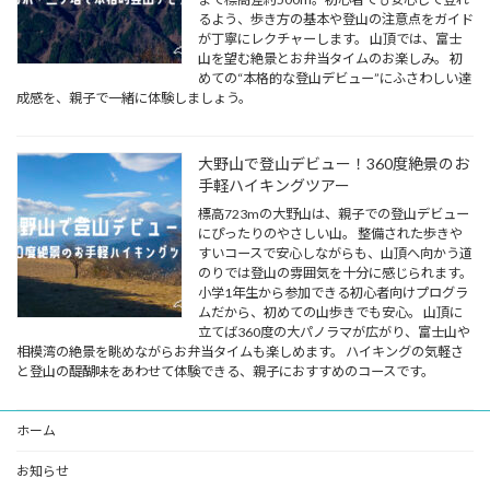
るよう、歩き方の基本や登山の注意点をガイド
が丁寧にレクチャーします。 山頂では、富士
山を望む絶景とお弁当タイムのお楽しみ。 初
めての“本格的な登山デビュー”にふさわしい達
成感を、親子で一緒に体験しましょう。
大野山で登山デビュー！360度絶景のお
手軽ハイキングツアー
標高723mの大野山は、親子での登山デビュー
にぴったりのやさしい山。 整備された歩きや
すいコースで安心しながらも、山頂へ向かう道
のりでは登山の雰囲気を十分に感じられます。
小学1年生から参加できる初心者向けプログラ
ムだから、初めての山歩きでも安心。 山頂に
立てば360度の大パノラマが広がり、富士山や
相模湾の絶景を眺めながらお弁当タイムも楽しめます。 ハイキングの気軽さ
と登山の醍醐味をあわせて体験できる、親子におすすめのコースです。
ホーム
お知らせ