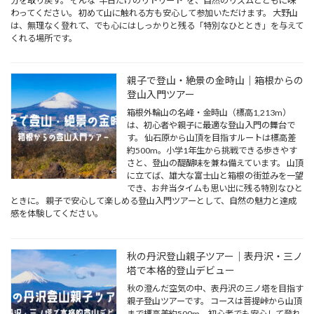
分を取り戻す。 そんな“半日だけのリトリート”を、自然のリズムとともに味
わってください。 初めて山に触れる方も安心して参加いただけます。 大野山
は、無理なく登れて、でも心にはしっかりと残る「特別なひととき」を与えて
くれる場所です。
親子で登山・絶景の金時山｜箱根からの
登山入門ツアー
箱根外輪山の名峰・金時山（標高1,213m）
は、初心者や親子に最適な登山入門の舞台で
す。 仙石原から山頂を目指すルートは標高差
約500m。小学1年生から挑戦できる歩きやす
さと、登山の醍醐味を兼ね備えています。 山頂
に立てば、雄大な富士山と箱根の街並みを一望
でき、お弁当タイムも思い出に残る特別なひと
ときに。 親子で安心して楽しめる登山入門ツアーとして、自然の魅力と達成
感を体験してください。
秋の丹沢登山親子ツアー｜表丹沢・三ノ
塔で本格的登山デビュー
秋の澄んだ空気の中、表丹沢の三ノ塔を目指す
親子登山ツアーです。 コースは菩提峠から山頂
まで標高差約500m。初心者でも安心して登れ